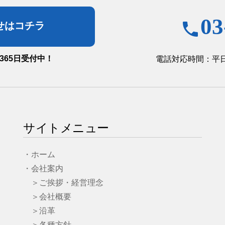
03
phone
せは
コチラ
間365日受付中！
電話対応時間：
平日
サイトメニュー
・ホーム
・会社案内
＞ご挨拶・経営理念
＞会社概要
＞沿革
＞各種方針